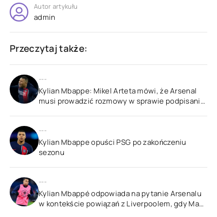
marzenie
Autor artykułu
supergwiazdy
admin
po
zakończeniu
letniego
Przeczytaj także:
transferu
---
Kylian Mbappe: Mikel Arteta mówi, że Arsenal
musi prowadzić rozmowy w sprawie podpisania
kontraktu z napastnikiem PSG, ale może
przenieść się do Realu Madryt.
---
Kylian Mbappe opuści PSG po zakończeniu
sezonu
---
Kylian Mbappé odpowiada na pytanie Arsenalu
w kontekście powiązań z Liverpoolem, gdy Man
Utd „zadzwoni do Marcusa Rashforda”