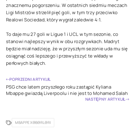
znacznemu pogorszeniu. W ostatnich siedmiu meczach
Ligi Mistrzów strzelił pięć goli, w tym trzy przeciwko
Realowi Sociedad, który wygrał zaledwie 4:1.
To daje mu 27 goli w Ligue 1 i UCL w tym sezonie, co
stanowi najlepszy wynik w obu rozgrywkach. Madryt
będzie miał nadzieję, że w przyszłym sezonie uda mu się
osiągnąć coś lepszego i przewyższyć te wkłady w
perłowych białych.
POPRZEDNI ARTYKUŁ
PSG chce latem przyszłego roku zastąpić Kyliana
Mbappe gwiazdą Liverpoolu i nie jest to Mohamed Salah
Kylian
NASTĘPNY ARTYKUŁ
Mbappe:
Real
Madryt
MBAPPE XƏBƏRLƏRI
uniemożliwi
francuskie