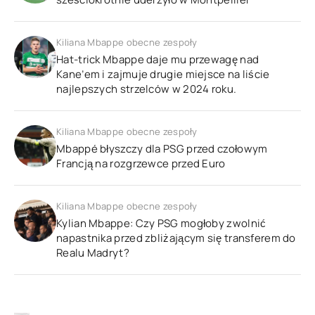
Kiliana Mbappe obecne zespoły
Hat-trick Mbappe daje mu przewagę nad
Kane’em i zajmuje drugie miejsce na liście
najlepszych strzelców w 2024 roku.
Kiliana Mbappe obecne zespoły
Mbappé błyszczy dla PSG przed czołowym
Francją na rozgrzewce przed Euro
Kiliana Mbappe obecne zespoły
Kylian Mbappe: Czy PSG mogłoby zwolnić
napastnika przed zbliżającym się transferem do
Realu Madryt?