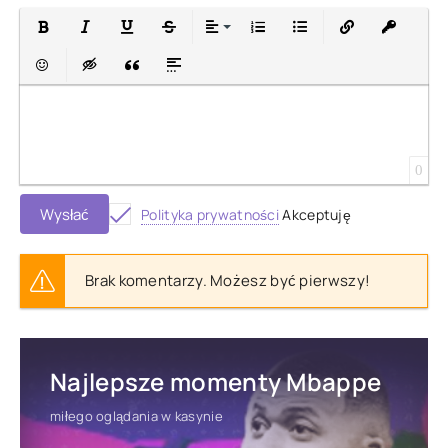
Bold
Italic
Underline
Strikethrough
Align
Ordered List
Unordered List
Insert Link
Insert prot
Emoticons
Insert hidden text
Insert Quote
Insert spoiler
0
Wysłać
Polityka prywatności
Akceptuję
Brak komentarzy. Możesz być pierwszy!
Najlepsze momenty Mbappe
miłego oglądania w kasynie