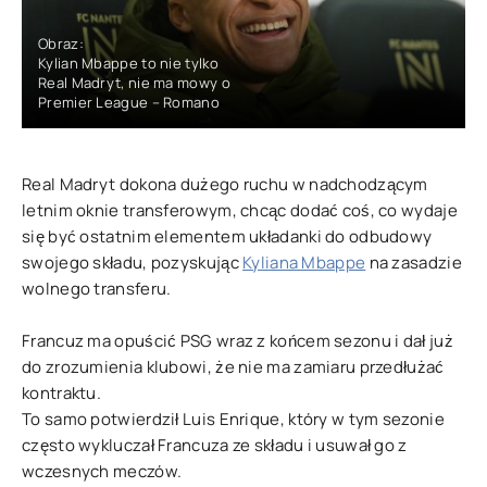
Obraz:
Kylian Mbappe to nie tylko
Real Madryt, nie ma mowy o
Premier League – Romano
Real Madryt dokona dużego ruchu w nadchodzącym
letnim oknie transferowym, chcąc dodać coś, co wydaje
się być ostatnim elementem układanki do odbudowy
swojego składu, pozyskując
Kyliana Mbappe
na zasadzie
wolnego transferu.
Francuz ma opuścić PSG wraz z końcem sezonu i dał już
do zrozumienia klubowi, że nie ma zamiaru przedłużać
kontraktu.
To samo potwierdził Luis Enrique, który w tym sezonie
często wykluczał Francuza ze składu i usuwał go z
wczesnych meczów.