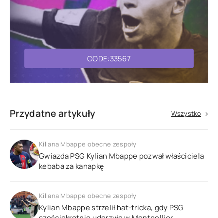
CODE:33567
Przydatne artykuły
Wszystko
Kiliana Mbappe obecne zespoły
Gwiazda PSG Kylian Mbappe pozwał właściciela
kebaba za kanapkę
Kiliana Mbappe obecne zespoły
Kylian Mbappe strzelił hat-tricka, gdy PSG
sześciokrotnie uderzyło w Montpellier