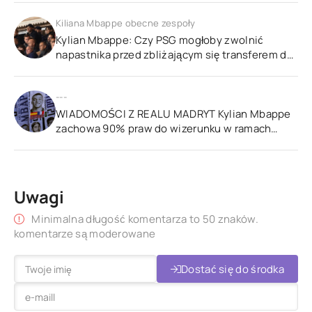
Kiliana Mbappe obecne zespoły
Kylian Mbappe: Czy PSG mogłoby zwolnić
napastnika przed zbliżającym się transferem do
Realu Madryt?
---
WIADOMOŚCI Z REALU MADRYT Kylian Mbappe
zachowa 90% praw do wizerunku w ramach
swojego kontraktu z Realem Madryt
Uwagi
Minimalna długość komentarza to 50 znaków.
komentarze są moderowane
Dostać się do środka