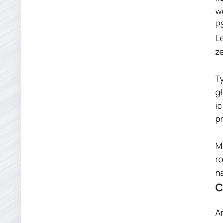
w
P
L
z
T
g
i
p
M
r
n
C
A