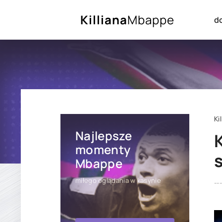
Killiana
Mbappe
d
Ki
Najlepsze
momenty
Mbappe
miłego oglądania w kasynie
---