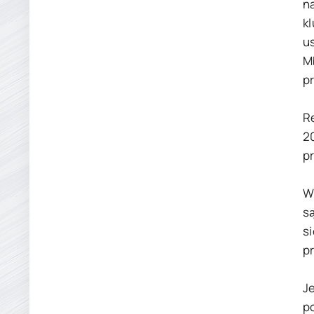
n
k
us
M
p
R
2
pr
W
s
s
pr
J
p