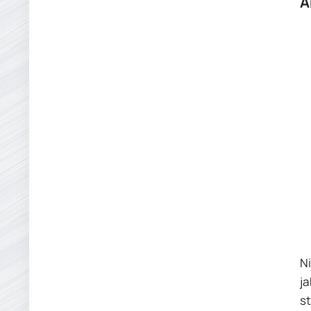
A
N
ja
st