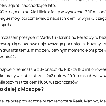
olny agent. nadchodzące lato.
SG otrzymało od Ala Hilala ofertę w wysokości 300 milion
eague mógł porozmawiać z napastnikiem, w wyniku czego
espołu.
ymczasem prezydent Madrytu Florentino Perez był w bez
łówną siłą napędową najnowszego posunięcia drużyny La L
ch dwa lata temu, mimo że w pewnym momencie był przekon
rzenieść.
bappe przeniósł się z „Monaco” do PSG za 180 milionów eu
oku pracy w klubie strzelił 243 gole w 290 meczach we ws
ajlepszym strzelcem klubu wszechczasów.
o dalej z Mbappe?
naliza przeprowadzona przez reportera Realu Madryt, Ma