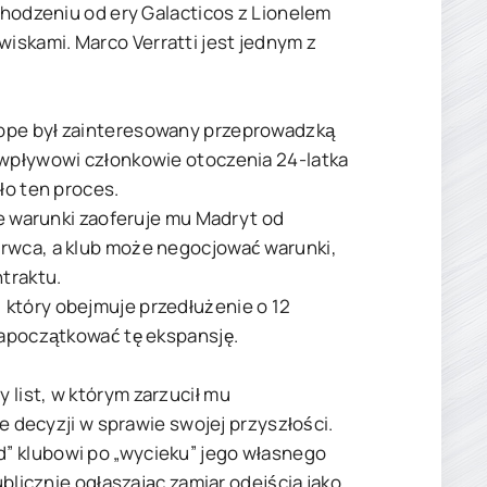
dchodzeniu od ery Galacticos z Lionelem
iskami. Marco Verratti jest jednym z
appe był zainteresowany przeprowadzką
 wpływowi członkowie otoczenia 24-latka
ło ten proces.
ie warunki zaoferuje mu Madryt od
erwca, a klub może negocjować warunki,
traktu.
 który obejmuje przedłużenie o 12
zapoczątkować tę ekspansję.
 list, w którym zarzucił mu
ie decyzji w sprawie swojej przyszłości.
” klubowi po „wycieku” jego własnego
ublicznie ogłaszając zamiar odejścia jako