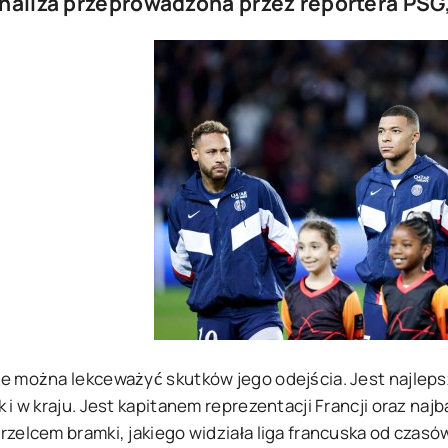
naliza przeprowadzona przez reportera PSG,
ie można lekceważyć skutków jego odejścia. Jest najlep
k i w kraju. Jest kapitanem reprezentacji Francji oraz n
rzelcem bramki, jakiego widziała liga francuska od czasó