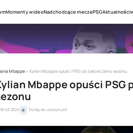
om
Momenty wideo
Nadchodzące mecze
PSG
Aktualności
liana Mbappe
» Kylian Mbappe opuści PSG po zakończeniu sezonu
Kylian Mbappe opuści PSG 
sezonu
18.03.2024
Dodaj do ulubionych