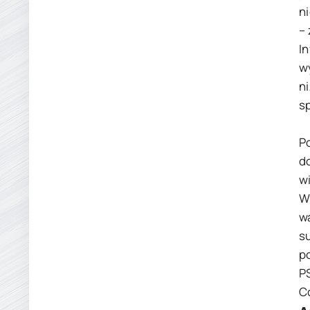
n
–
I
w
n
s
P
d
w
W
w
s
p
P
C