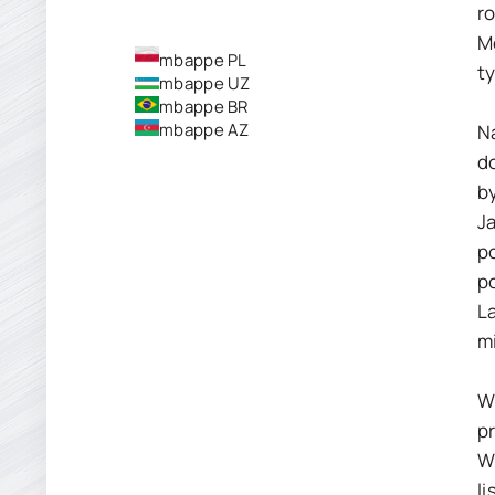
r
M
mbappe PL
ty
mbappe UZ
mbappe BR
mbappe AZ
N
d
by
Ja
p
p
L
m
W
pr
W
li