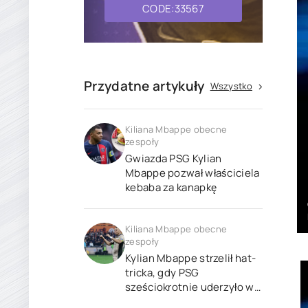
CODE:33567
Przydatne artykuły
Wszystko
Kiliana Mbappe obecne
zespoły
Gwiazda PSG Kylian
Mbappe pozwał właściciela
kebaba za kanapkę
Kiliana Mbappe obecne
zespoły
Kylian Mbappe strzelił hat-
tricka, gdy PSG
sześciokrotnie uderzyło w
Montpellier