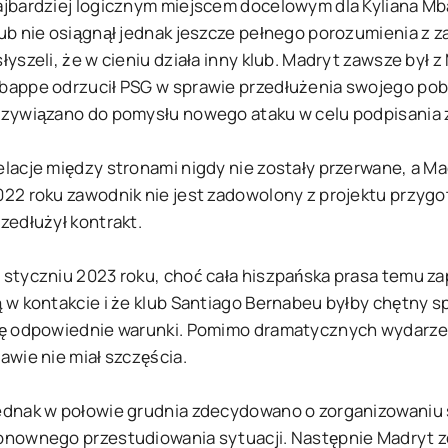
ajbardziej logicznym miejscem docelowym dla Kyliana Mb
lub nie osiągnął jednak jeszcze pełnego porozumienia z 
łyszeli, że w cieniu działa inny klub. Madryt zawsze był 
bappe odrzucił PSG w sprawie przedłużenia swojego pob
rzywiązano do pomysłu nowego ataku w celu podpisania z
elacje między stronami nigdy nie zostały przerwane, a M
022 roku zawodnik nie jest zadowolony z projektu przygo
zedłużył kontrakt.
 styczniu 2023 roku, choć cała hiszpańska prasa temu zap
ą w kontakcie i że klub Santiago Bernabeu byłby chętny 
ię odpowiednie warunki. Pomimo dramatycznych wydarzeń t
awie nie miał szczęścia.
ednak w połowie grudnia zdecydowano o zorganizowaniu 
onownego przestudiowania sytuacji. Następnie Madryt z