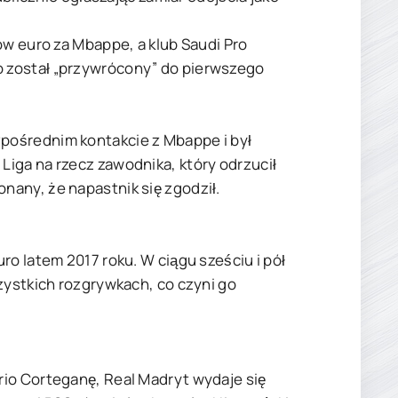
ów euro za Mbappe, a klub Saudi Pro
 został „przywrócony” do pierwszego
pośrednim kontakcie z Mbappe i był
iga na rzecz zawodnika, który odrzucił
any, że napastnik się zgodził.
ro latem 2017 roku. W ciągu sześciu i pół
zystkich rozgrywkach, co czyni go
rio Corteganę, Real Madryt wydaje się