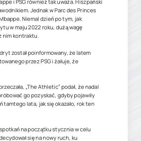
appe i PSG również tak uważa. Hiszpański
zawodnikiem. Jednak w Parc des Princes
z Mbappe. Niemal dzień po tym, jak
ytu w maju 2022 roku, dużą wagę
 nim kontraktu.
adryt został poinformowany, że latem
towanego przez PSG i żałuje, że
rzeczała, „The Athletic” podał, że nadal
spróbować go pozyskać, gdyby pojawiły
amtego lata, jak się okazało, rok ten
spotkań na początku stycznia w celu
decydował się na nowy ruch, ku