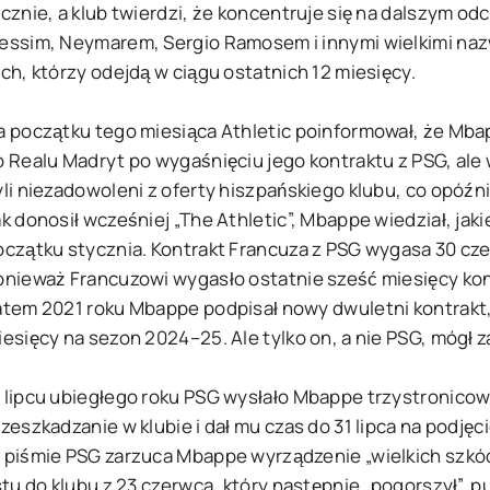
ocznie, a klub twierdzi, że koncentruje się na dalszym o
essim, Neymarem, Sergio Ramosem i innymi wielkimi nazw
ch, którzy odejdą w ciągu ostatnich 12 miesięcy.
a początku tego miesiąca Athletic poinformował, że Mb
o Realu Madryt po wygaśnięciu jego kontraktu z PSG, ale
li niezadowoleni z oferty hiszpańskiego klubu, co opóźni
k donosił wcześniej „The Athletic”, Mbappe wiedział, jak
oczątku stycznia. Kontrakt Francuza z PSG wygasa 30 cz
onieważ Francuzowi wygasło ostatnie sześć miesięcy kon
atem 2021 roku Mbappe podpisał nowy dwuletni kontrakt,
iesięcy na sezon 2024–25. Ale tylko on, a nie PSG, mógł 
 lipcu ubiegłego roku PSG wysłało Mbappe trzystronicowy
zeszkadzanie w klubie i dał mu czas do 31 lipca na podjęc
 piśmie PSG zarzuca Mbappe wyrządzenie „wielkich szkód
stu do klubu z 23 czerwca, który następnie „pogorszył”, p