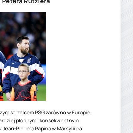
 Petera Rutzlera
szym strzelcem PSG zarówno w Europie,
ajbardziej płodnym i konsekwentnym
w Jean-Pierre'a Papina w Marsylii na