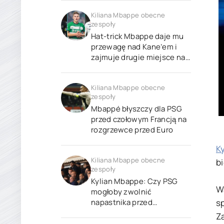
Kiliana Mbappe obecne
zespoły
Hat-trick Mbappe daje mu
przewagę nad Kane’em i
zajmuje drugie miejsce na
liście najlepszych
strzelców w 2024 roku.
Kiliana Mbappe obecne
zespoły
Mbappé błyszczy dla PSG
przed czołowym Francją na
rozgrzewce przed Euro
K
Kiliana Mbappe obecne
bi
zespoły
Kylian Mbappe: Czy PSG
W
mogłoby zwolnić
napastnika przed
sp
zbliżającym się transferem
Z
do Realu Madryt?