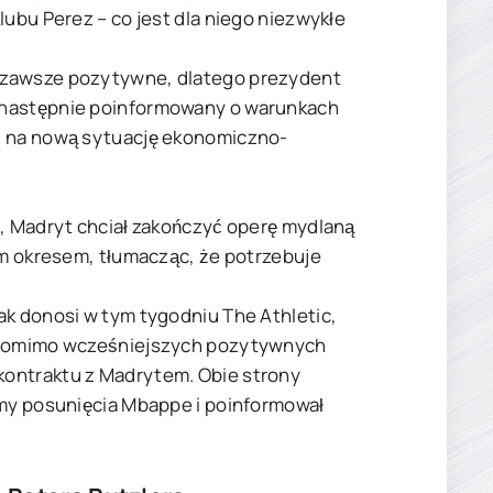
lubu Perez – co jest dla niego niezwykłe
y zawsze pozytywne, dlatego prezydent
 następnie poinformowany o warunkach
du na nową sytuację ekonomiczno-
u, Madryt chciał zakończyć operę mydlaną
ym okresem, tłumacząc, że potrzebuje
ak donosi w tym tygodniu The Athletic,
, pomimo wcześniejszych pozytywnych
kontraktu z Madrytem. Obie strony
omy posunięcia Mbappe i poinformował