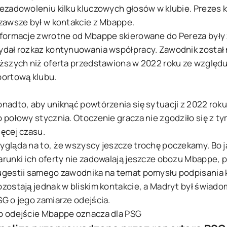
iezadowoleniu kilku kluczowych głosów w klubie. Prezes k
 zawsze był w kontakcie z Mbappe.
nformacje zwrotne od Mbappe skierowane do Pereza był
ydał rozkaz kontynuowania współpracy. Zawodnik został
iższych niż oferta przedstawiona w 2022 roku ze wzglę
portową klubu.
onadto, aby uniknąć powtórzenia się sytuacji z 2022 rok
o połowy stycznia. Otoczenie gracza nie zgodziło się z t
ięcej czasu.
ygląda na to, że wszyscy jeszcze trochę poczekamy. Bo j
arunki ich oferty nie zadowalają jeszcze obozu Mbappe
ugestii samego zawodnika na temat pomysłu podpisania 
ozostają jednak w bliskim kontakcie, a Madryt był świad
SG o jego zamiarze odejścia.
o odejście Mbappe oznacza dla PSG