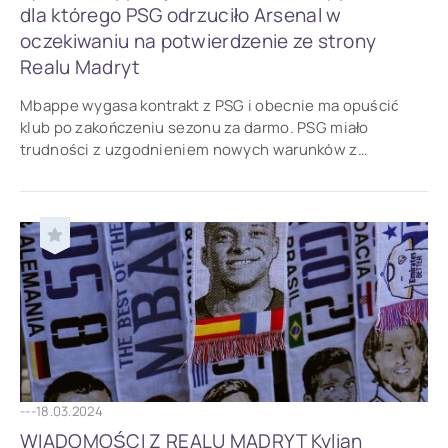
dla którego PSG odrzuciło Arsenal w
oczekiwaniu na potwierdzenie ze strony
Realu Madryt
Mbappe wygasa kontrakt z PSG i obecnie ma opuścić
klub po zakończeniu sezonu za darmo. PSG miało
trudności z uzgodnieniem nowych warunków z
elitarnym napastnikiem, ale uważa, że ​​to lato to idealny
---
18.03.2024
WIADOMOŚCI Z REALU MADRYT Kylian