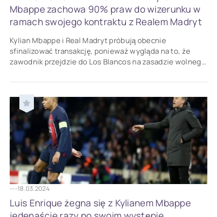
Mbappe zachowa 90% praw do wizerunku w
ramach swojego kontraktu z Realem Madryt
Kylian Mbappe i Real Madryt próbują obecnie
sfinalizować transakcję, ponieważ wygląda na to, że
zawodnik przejdzie do Los Blancos na zasadzie wolnego
transferu.
---
18.03.2024
Luis Enrique żegna się z Kylianem Mbappe
jedenaście razy po swoim występie