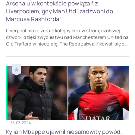
Arsenalu w kontekście powiązań z
Liverpoolem, gdy Man Utd „zadzwoni do
Marcusa Rashforda”
Liverpool może zrobić kolejny krok w stronę czołowej
czwórki dzięki zwycięstwu nad Manchesterem United na
Old Trafford w niedzielę. The Reds zakwalifikowali się do
ostatnich ósemek Ligi Europy w
---
18.03.2024
Kylian Mbappe ujawnił niesamowity powód,